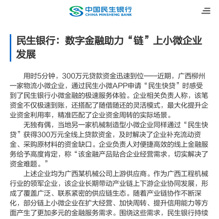
民生银行：数字金融助力“链”上小微企业
发展
用时5分钟，300万元贷款资金迅速到位——近期，广西柳州
一家物流小微企业，通过民生小微APP申请“民生快贷”时感受
到了民生银行小微金融的极速服务体验。企业相关负责人称，该笔
资金不仅极速到账，还搭配了随借随还的灵活模式，最大化提升企
业资金利用率，精准匹配了企业资金周转的实际场景。
无独有偶，当地另一家机械制造型小微企业同样通过“民生快
贷”获得300万元全线上贷款资金，及时解决了企业补充流动资
金、采购原材料的资金缺口。企业负责人对便捷高效的线上金融服
务给予高度肯定，称“该金融产品贴合企业经营需求，切实解决了
资金难题。”
上述企业均为广西某机械公司上游供应商。作为广西工程机械
行业的领军企业，该企业长期带动产业链上下游企业协同发展，形
成了覆盖广泛、联系紧密的供应链生态。随着产业链协作不断深
化，部分链上小微企业在扩大经营、加快周转、提升信用能力等方
面产生了更加多元的金融服务需求。围绕这些需求，民生银行持续