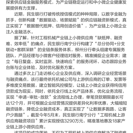
探索供应链金融服务模式，为产业链稳定运行和中小微企业健康发
展提供有力支撑。
近期，民生银行打破传统授信模式的种种局限，以数字金融为
抓手，创新构建“数据驱动、场景赋能”的供应链融资新模式，真
正实现了“数据替代抵押、信用创造价值”，为产业链上小微企业
注入金融活水。
据了解，针对工程机械产业链上小微供应商“缺抵押、融资
难、效率低”的痛点，民生银行南宁分行构建了“总分协同+分支
联动+客群深耕”的全链条服务体系，柳州分行牵头组建专属服务
团队，产品经理与小微客户经理结对服务，精准捕捉企业需求；建
立“每日复盘、实时监测、快速响应”的服务闭环，动态跟踪业务
台账与企业体验，及时优化服务方案。
通过多次上门走访核心企业及供应商，深入调研企业经营场景
与融资痛点，该行最终依托机械公司与上游供应商的订单、发票等
多维度交易数据，建立智能风控模型，让链上小微企业获得纯信用
贷款成为现实。同时，依托全行线上化产品体系，优化业务流程，
实现“申请-审批-放款”全流程线上办理，单笔贷款期限最长可
达12个月，并可根据企业经营情况提供差异化利率优惠，大幅缩短
融资链条，降低企业融资成本，真正实现了“让数据多跑路、让客
户少跑腿”。截至今年5月末，民生银行南宁分行“工程机械上游
供应商融资项目”累计实现授信3290万元，精准落地惠及18家产
业链上游小微供应商。
该项目的成功落地，不仅为工程机械上游供应商解决了融资难