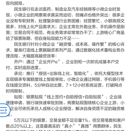
双向困局。
民生银行在走访医药、制造业及汽车经销商等小微企业时发
现，小微企业的用票需求真实而迫切，但痛点也格外突出：很多企
业没有专职财务，处理复杂银行业务困难；经营繁忙、小额高频交
易多，对线上化产品需求大；企业主常在外跑业务，手机操作是刚
需；交易合同不规范，有业务需求却常常办不了；上游核心厂商虽
给了银票账期，但自身贴现能力不足……
民生银行针对小微企业“融资慢、成本高、操作繁”的核心诉
求，量身打造线上票据融资系列产品，通过数据化技术重构业务办
理流程，大幅提高融资效率：
开户：通过“企业开户e”，企业到柜一次即完成基本户交
付，实时追踪进度。
承兑：推行“授信+出账线上化、智能化”，依托大模型技术
实现银承专属额度线上智能审批。小微企业通过网银、手机银行等
在线提交资料，5分钟自动出票，7×12小时系统运营，打破网点
时间限制。
贴现：银票贴现“线上签约+自助授信+自助贴现”，企业端
便捷申请，银行端快速审批到账。商票贴现围绕核心企业上游，小
微企业可依托承兑人或核心企业授信，解决自身资质不足的融资难
题。
5万元以下的银票，交易金额不足总量1%，但交易笔数和客户
数占20%以上，这是最真实的“真小”“真微”用票群体。民生