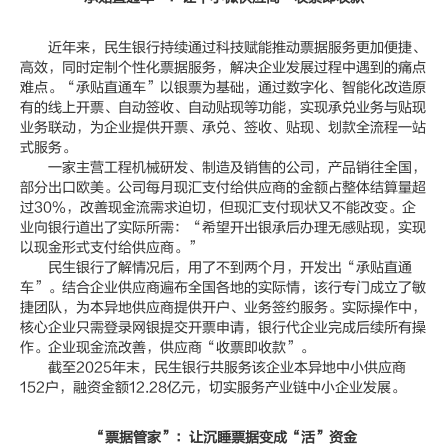
近年来，民生银行持续通过科技赋能推动票据服务更加便捷、
高效，同时定制个性化票据服务，解决企业发展过程中遇到的痛点
难点。“承贴直通车”以银票为基础，通过数字化、智能化改造原
有的线上开票、自动签收、自动贴现等功能，实现承兑业务与贴现
业务联动，为企业提供开票、承兑、签收、贴现、划款全流程一站
式服务。
一家主营工程机械研发、制造及销售的公司，产品销往全国，
部分出口欧美。公司每月现汇支付给供应商的金额占整体结算量超
过30%，改善现金流需求迫切，但现汇支付现状又不能改变。企
业向银行道出了实际所需：“希望开出银承后办理无感贴现，实现
以现金形式支付给供应商。”
民生银行了解情况后，用了不到两个月，开发出“承贴直通
车”。结合企业供应商遍布全国各地的实际情，该行专门成立了敏
捷团队，为本异地供应商提供开户、业务签约服务。实际操作中，
核心企业只需登录网银提交开票申请，银行代企业完成后续所有操
作。企业现金流改善，供应商“收票即收款”。
截至2025年末，民生银行共服务该企业本异地中小供应商
152户，融资金额12.28亿元，切实服务产业链中小企业发展。
“票据管家”：让沉睡票据变成“活”资金