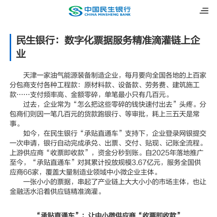
民生银行：数字化票据服务精准滴灌链上企
业
天津一家油气能源装备制造企业，每月要向全国各地的上百家
分包商支付各种工程款：原材料款、设备款、劳务费、建筑施工
款……支付频率高、金额零碎，单笔最小只有几百元。
过去，企业常为“怎么把这些零碎的钱快速付出去”头疼。分
包商们则因一笔几百元的货款跑银行、等审批，耗上三五天是常
事。
如今，在民生银行“承贴直通车”支持下，企业登录网银提交
一次申请，银行自动完成承兑、出票、交付、贴现、记账全流程。
上游供应商“收票即收款”，资金分秒到账。自2025年落地推广
至今，“承贴直通车”对其累计投放规模3.67亿元，服务全国供
应商66家，覆盖大量制造业领域中小微企业主体。
一张小小的票据，串起了产业链上大大小小的市场主体，也让
金融活水沿着供应链精准滴灌。
“承贴直通车”：让中小微供应商“收票即收款”