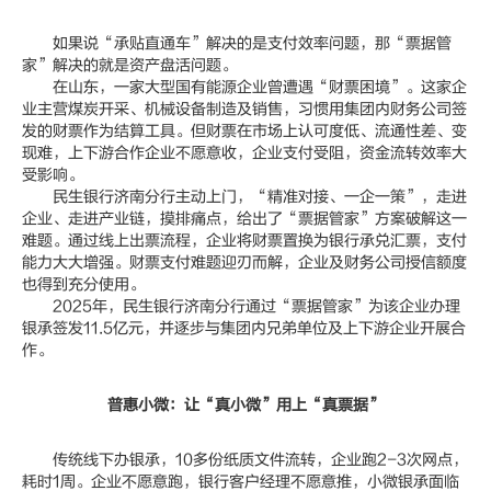
如果说“承贴直通车”解决的是支付效率问题，那“票据管
家”解决的就是资产盘活问题。
在山东，一家大型国有能源企业曾遭遇“财票困境”。这家企
业主营煤炭开采、机械设备制造及销售，习惯用集团内财务公司签
发的财票作为结算工具。但财票在市场上认可度低、流通性差、变
现难，上下游合作企业不愿意收，企业支付受阻，资金流转效率大
受影响。
民生银行济南分行主动上门，“精准对接、一企一策”，走进
企业、走进产业链，摸排痛点，给出了“票据管家”方案破解这一
难题。通过线上出票流程，企业将财票置换为银行承兑汇票，支付
能力大大增强。财票支付难题迎刃而解，企业及财务公司授信额度
也得到充分使用。
2025年，民生银行济南分行通过“票据管家”为该企业办理
银承签发11.5亿元，并逐步与集团内兄弟单位及上下游企业开展合
作。
普惠小微：让“真小微”用上“真票据”
传统线下办银承，10多份纸质文件流转，企业跑2-3次网点，
耗时1周。企业不愿意跑，银行客户经理不愿意推，小微银承面临