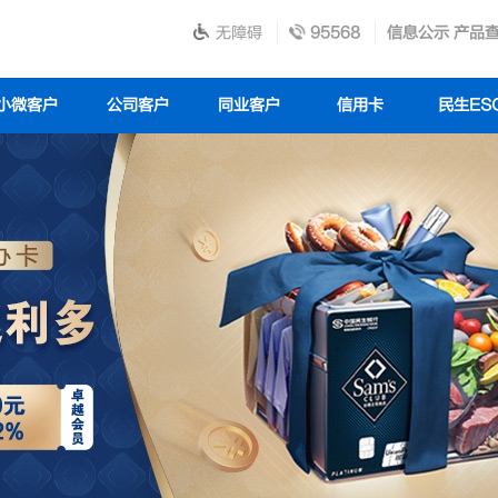
无障碍
95568
信息公示
产品
小微客户
公司客户
同业客户
信用卡
民生ES