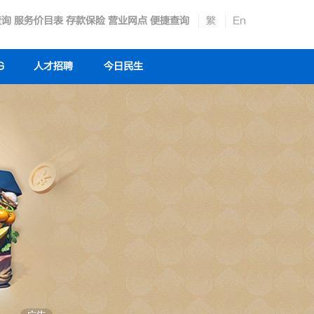
查询
服务价目表
存款保险
营业网点
便捷查询
繁
En
G
人才招聘
今日民生