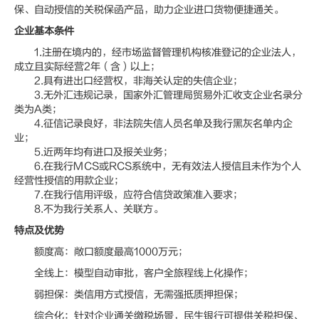
保、自动授信的关税保函产品，助力企业进口货物便捷通关。
企业基本条件
1.注册在境内的，经市场监督管理机构核准登记的企业法人，
成立且实际经营2年（含）以上；
2.具有进出口经营权，非海关认定的失信企业；
3.无外汇违规记录，国家外汇管理局贸易外汇收支企业名录分
类为A类；
4.征信记录良好，非法院失信人员名单及我行黑灰名单内企
业；
5.近两年均有进口及报关业务；
6.在我行MCS或RCS系统中，无有效法人授信且未作为个人
经营性授信的用款企业；
7.在我行信用评级，应符合信贷政策准入要求；
8.不为我行关系人、关联方。
特点及优势
额度高：敞口额度最高1000万元；
全线上：模型自动审批，客户全旅程线上化操作；
弱担保：类信用方式授信，无需强抵质押担保；
综合化：针对企业通关缴税场景，民生银行可提供关税担保、