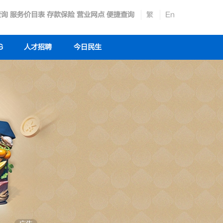
查询
服务价目表
存款保险
营业网点
便捷查询
繁
En
G
人才招聘
今日民生