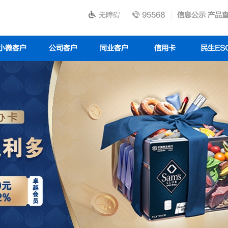
无障碍
95568
信息公示
产品
小微客户
公司客户
同业客户
信用卡
民生ES