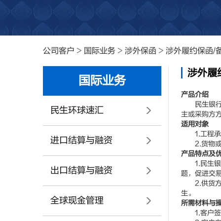
公司客户
>
国际业务
>
涉外保函
>
涉外履约保函/
涉外履
国际业务
产品介绍
民生银行应
民生环球速汇
主或采购方
适用对象
1.工程承
进口结算与融资
2.货物或
产品特点及
1.民生银
出口结算与融资
题，促进交
2.供货方
生。
全球现金管理
所需材料与
1.客户签