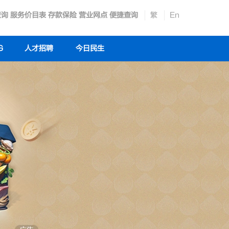
查询
服务价目表
存款保险
营业网点
便捷查询
繁
En
G
人才招聘
今日民生