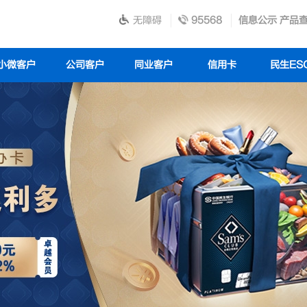
无障碍
95568
信息公示
产品
小微客户
公司客户
同业客户
信用卡
民生ES