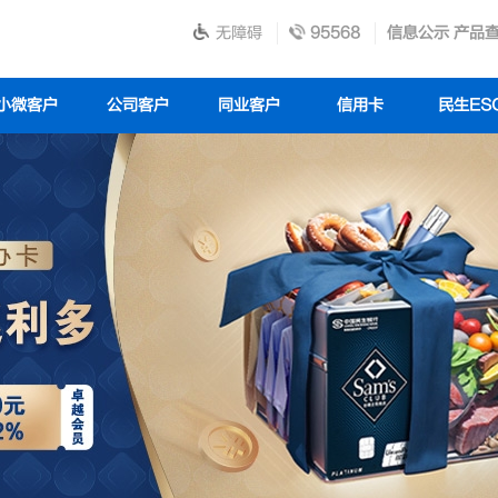
无障碍
95568
信息公示
产品
小微客户
公司客户
同业客户
信用卡
民生ES