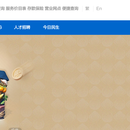
查询
服务价目表
存款保险
营业网点
便捷查询
繁
En
G
人才招聘
今日民生