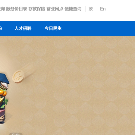
查询
服务价目表
存款保险
营业网点
便捷查询
繁
En
G
人才招聘
今日民生