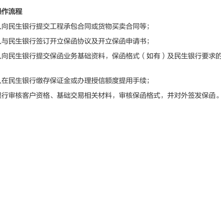
操作流程
民生银行提交工程承包合同或货物买卖合同等；
民生银行签订开立保函协议及开立保函申请书；
民生银行提交保函业务基础资料，保函格式（如有）及民生银行要求的
民生银行缴存保证金或办理授信额度提用手续；
审核客户资格、基础交易相关材料，审核保函格式，并对外签发保函