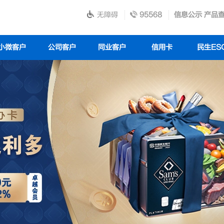
无障碍
95568
信息公示
产品
小微客户
公司客户
同业客户
信用卡
民生ES