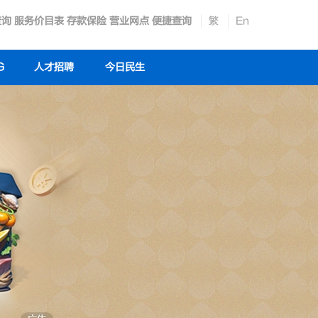
查询
服务价目表
存款保险
营业网点
便捷查询
繁
En
G
人才招聘
今日民生