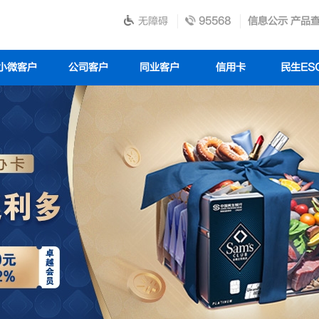
无障碍
95568
信息公示
产品
小微客户
公司客户
同业客户
信用卡
民生ES