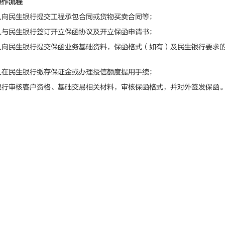
操作流程
民生银行提交工程承包合同或货物买卖合同等；
民生银行签订开立保函协议及开立保函申请书；
民生银行提交保函业务基础资料，保函格式（如有）及民生银行要求的
民生银行缴存保证金或办理授信额度提用手续；
审核客户资格、基础交易相关材料，审核保函格式，并对外签发保函