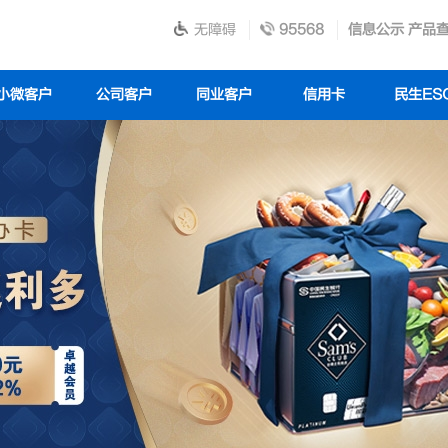
无障碍
95568
信息公示
产品
小微客户
公司客户
同业客户
信用卡
民生ES