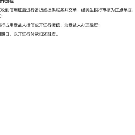
操作流程
到信用证后进行备货或提供服务并交单，经民生银行审核为正点单据，
汇；
占用受益人授信或开证行授信，为受益人办理融资；
日，以开证行付款归还融资。