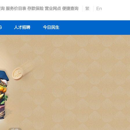
查询
服务价目表
存款保险
营业网点
便捷查询
繁
En
G
人才招聘
今日民生