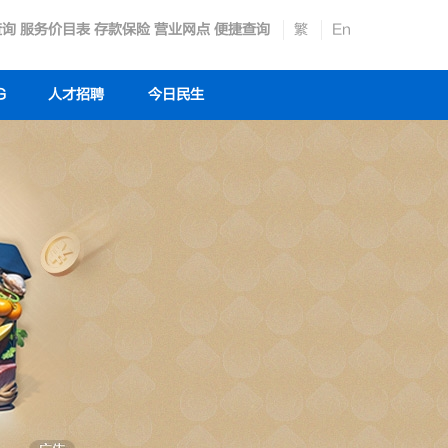
查询
服务价目表
存款保险
营业网点
便捷查询
繁
En
G
人才招聘
今日民生