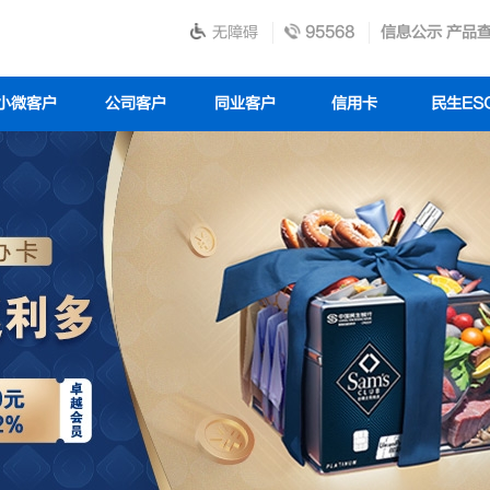
无障碍
95568
信息公示
产品
小微客户
公司客户
同业客户
信用卡
民生ES