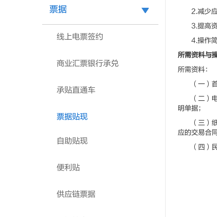
票据
2.减少应
3.提高资
线上电票签约
4.操作简
所需资料与
商业汇票银行承兑
所需资料：
（一）首次
承贴直通车
（二）电子
明单据；
票据贴现
（三）纸质
应的交易合
自助贴现
（四）民生
便利贴
供应链票据