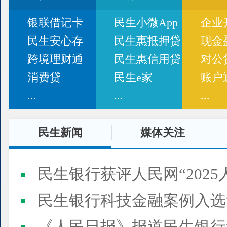
银联借记卡
民生小微App
企业
民生安心存
民生惠抵押贷
现金
跨境理财通
民生惠信用贷
对公
消费贷
民生e家
账户
...
...
...
民生新闻
媒体关注
民生银行获评人民网“2025
民生银行科技金融案例入选“2025人民