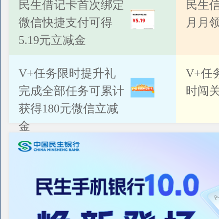
公告
民生借记卡首次绑定
民生
微信快捷支付可得
月月
5.19元立减金
V+任务限时提升礼
V+任
完成全部任务可累计
时闯关
获得180元微信立减
金