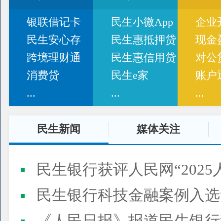
银联借记卡
民生小微App
企业
民生安心存
民生惠抵押贷
现金
跨境理财通
民生惠信用贷
对公
消费贷
民生e家
账户
...
...
...
民生新闻
媒体关注
民生银行获评人民网“2025
民生银行科技金融案例入选“2025人民