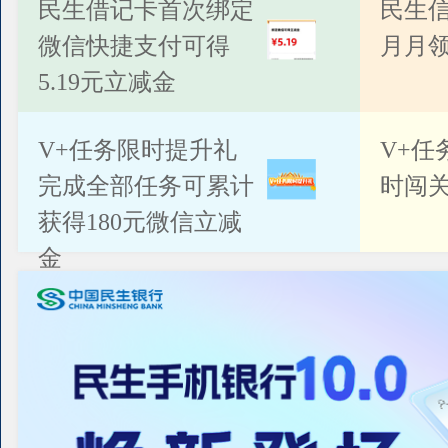
公告
民生借记卡首次绑定
民生
微信快捷支付可得
月月
5.19元立减金
V+任务限时提升礼
V+任
完成全部任务可累计
时闯关
获得180元微信立减
金