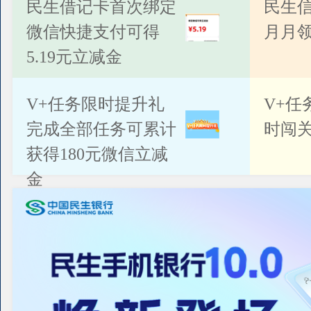
公告
民生借记卡首次绑定
民生
微信快捷支付可得
月月
5.19元立减金
V+任务限时提升礼
V+任
完成全部任务可累计
时闯关
获得180元微信立减
金