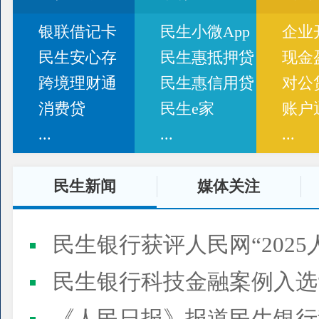
银联借记卡
民生小微App
企业
民生安心存
民生惠抵押贷
现金
跨境理财通
民生惠信用贷
对公
消费贷
民生e家
账户
...
...
...
民生新闻
媒体关注
民生银行获评人民网“2025
民生银行科技金融案例入选“2025人民