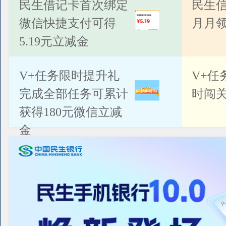
公告
民生借记卡首次绑定
民生
微信快捷支付可得
月月
5.19元立减金
V+任务限时提升礼
V+任
完成全部任务可累计
时闯关
获得180元微信立减
金