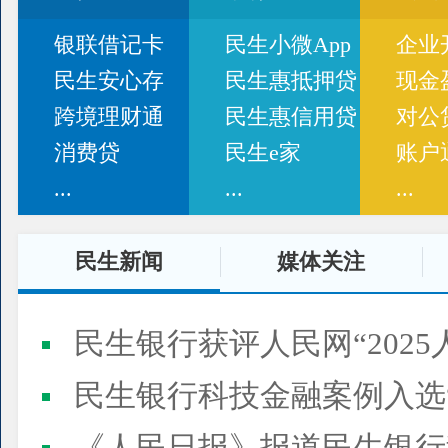
银联借记卡
民生小微App
企业
民生安心存
民生惠抵押贷
现金
跨境理财通
民生惠信用贷
对公
消费贷
民生e家
账户
...
...
...
民生新闻
媒体关注
民生银行获评人民网“2025
民生银行科技金融案例入选“2025人民