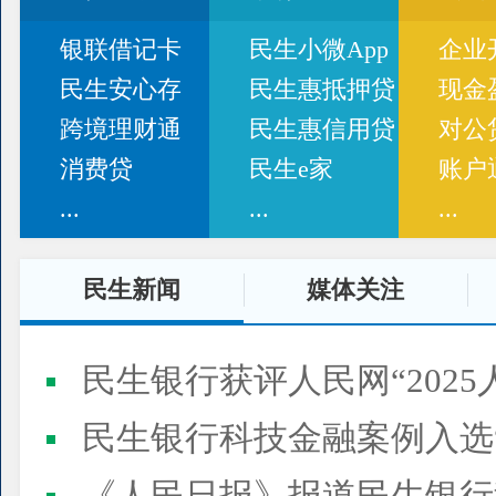
银联借记卡
民生小微App
企业
民生安心存
民生惠抵押贷
现金
跨境理财通
民生惠信用贷
对公
消费贷
民生e家
账户
...
...
...
民生新闻
媒体关注
民生银行获评人民网“2025
民生银行科技金融案例入选“2025人民