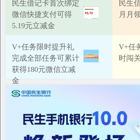
公告
民生借记卡首次绑定
民生
微信快捷支付可得
月月
5.19元立减金
V+任务限时提升礼
V+任
完成全部任务可累计
时闯关
获得180元微信立减
金