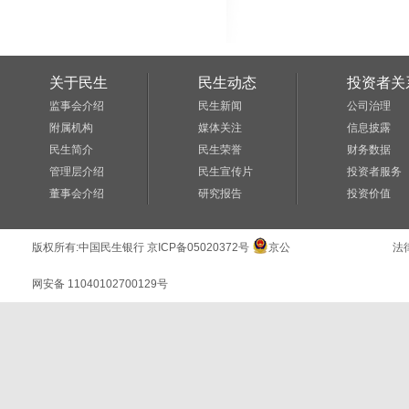
关于民生
民生动态
投资者关
监事会介绍
民生新闻
公司治理
附属机构
媒体关注
信息披露
民生简介
民生荣誉
财务数据
管理层介绍
民生宣传片
投资者服务
董事会介绍
研究报告
投资价值
版权所有:
中国民生银行
京ICP备05020372号
京公
法
网安备 11040102700129号