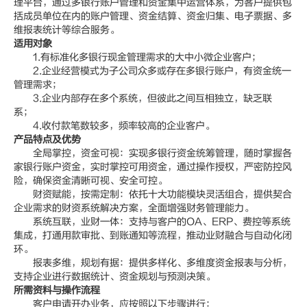
理平台，通过多银行账户管理和资金集中运营体系，为客户提供包
括成员单位在内的账户管理、资金结算、资金归集、电子票据、多
维报表统计等综合服务。
适用对象
1.有标准化多银行现金管理需求的大中小微企业客户；
2.企业经营模式为子公司众多或存在多银行账户，有资金统一
管理需求；
3.企业内部存在多个系统，但彼此之间互相独立，缺乏联
系；
4.收付款笔数较多，频率较高的企业客户。
产品特点及优势
全局掌控，资金可视：实现多银行资金统筹管理，随时掌握各
家银行账户资金，实时掌控可用资金，通过操作授权，严密防控风
险，确保资金清晰可视、安全可控。
财资赋能，按需定制：依托十大功能模块灵活组合，提供契合
企业需求的财资系统解决方案，全面增强财务管理能力。
系统互联，业财一体：支持与客户的OA、ERP、费控等系统
集成，打通用款审批、到账通知等流程，推动业财融合与自动化闭
环。
报表多维，规划有据：提供多样化、多维度资金报表与分析，
支持企业进行数据统计、资金规划与预测决策。
所需资料与操作流程
客户申请开办业务，应按照以下步骤进行：