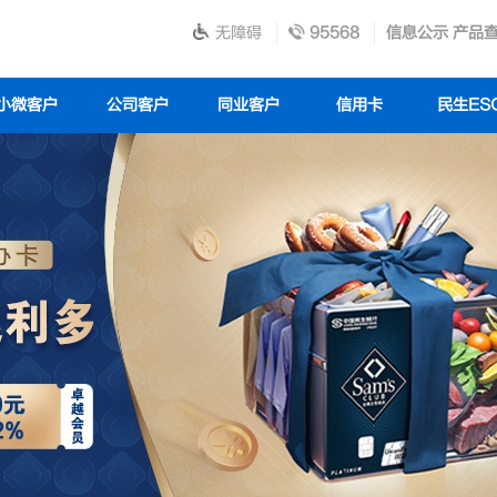
无障碍
95568
信息公示
产品
小微客户
公司客户
同业客户
信用卡
民生ES