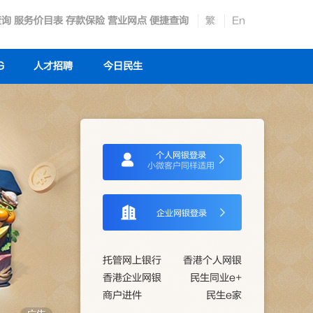
查询
服务价目表
存款保险
营业网点
便捷查询
繁
En
G
人才招聘
今日民生
个人网银登录
小微客户同样适用
企业网银登录
托管网上银行
香港个人网银
香港企业网银
民生同业e+
商户进件
民生e家